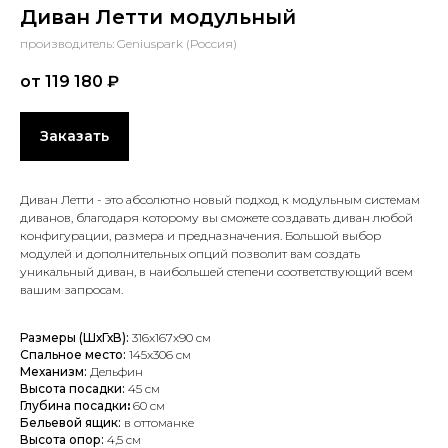
Диван Летти модульный
производитель: Geniuspark (Россия)
от 119 180
₽
Заказать
Диван Летти - это абсолютно новый подход к модульным системам
диванов, благодаря которому вы сможете создавать диван любой
конфигурации, размера и предназначения. Большой выбор
модулей и дополнительных опций позволит вам создать
уникальный диван, в наибольшей степени соответствующий всем
вашим запросам.
Размеры (ШхГхВ):
316x167x90 см
Спальное место:
145x306 см
Механизм:
Дельфин
Высота посадки:
45 см
Глубина посадки
:
60 см
Бельевой ящик:
в оттоманке
Высота опор:
4
,5 см