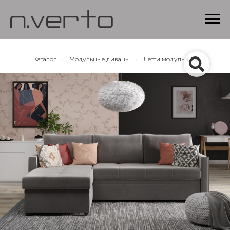
Каталог
→
Модульные диваны
→
Летти модульный