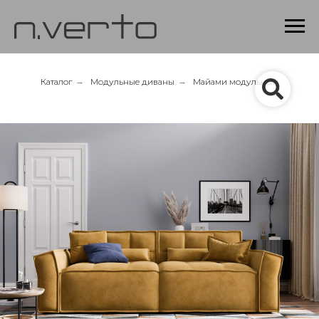
Каталог
→
Модульные диваны
→
Майами модульный