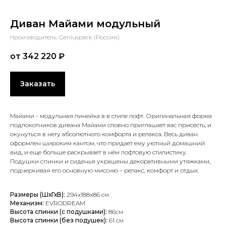
Диван Майами модульный
производитель: Geniuspark (Россия)
от 342 220
₽
Заказать
Майами - модульная линейка в в стиле лофт. Оригинальная форма
подлокотников дивана Майами словно приглашает вас присесть, и
окунуться в негу абсолютного комфорта и релакса. Весь диван
оформлен широким кантом, что придает ему уютный домашний
вид, и еще больше раскрывает в нём лофтовую стилистику.
Подушки спинки и сиденья украшены декоративными утяжками,
подчеркивая его основную миссию – релакс, комфорт и отдых.
Размеры (ШхГхВ):
294x188x86 см
Механизм:
EVRODREAM
Высота спинки (с подушками):
86см
Высота спинки (без подушек):
61 см