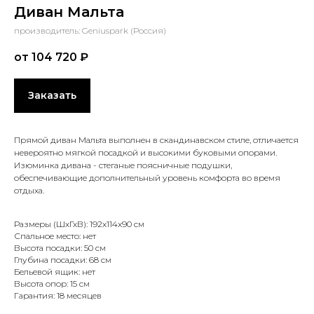
Диван Мальта
производитель: Geniuspark (Россия)
от 104 720
₽
Заказать
Прямой диван Мальта выполнен в скандинавском стиле, отличается
невероятно мягкой посадкой и высокими буковыми опорами.
Изюминка дивана - стеганые поясничные подушки,
обеспечивающие дополнительный уровень комфорта во время
отдыха.
Размеры (ШхГхВ): 192x114x90 см
Спальное место: нет
Высота посадки: 50 см
Глубина посадки:
68 см
Бельевой ящик: нет
Высота опор: 15 см
Гарантия: 18 месяцев