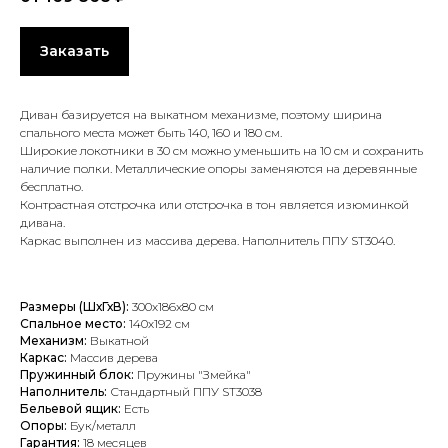
Заказать
Диван базируется на выкатном механизме, поэтому ширина
спального места может быть 140, 160 и 180 см.
Широкие локотники в 30 см можно уменьшить на 10 см и сохранить
наличие полки. Металлические опоры заменяются на деревянные
бесплатно.
Контрастная отстрочка или отстрочка в тон является изюминкой
дивана.
Каркас выполнен из массива дерева. Наполнитель ППУ ST3040.
Размеры (ШхГхВ):
300х186х80 см
Спальное место:
14
0х192 см
Механизм:
Выкатной
Каркас:
Массив дерева
Пружинный блок:
Пружины "Змейка"
Наполнитель:
Стандартный ППУ ST3038
Бельевой ящик:
Е
сть
Опоры:
Б
ук/металл
Гарантия:
18 месяцев