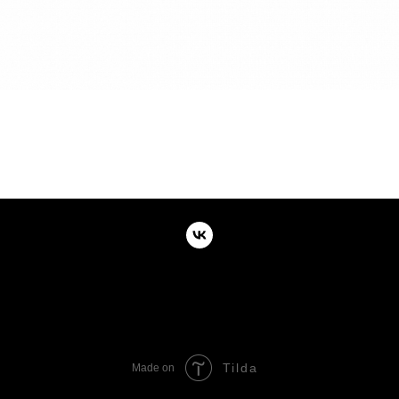
Tilda
Made on