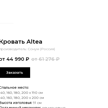
Кровать Altea
производитель: Сонум (Россия)
от 44 990
₽
от 61 276
₽
Заказать
Спальное место:
140, 160, 180, 200 х 190 см
140, 160, 180, 200 х 200 см
Высота изголовья:
91 см
Подъемный механизм:
опционально