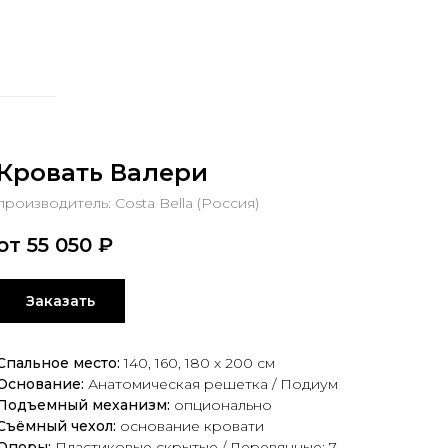
Кровать Валери
производитель: Costa Bella (Россия)
от 55 050
₽
Заказать
Спальное место:
140,
160, 180 х 200 см
Основание:
Анатомическая решетка / Подиум
Подъемный механизм:
опционально
Съёмный чехол:
основание кровати
Опоры:
Пластиковые скрытые / Деревянные: 7,