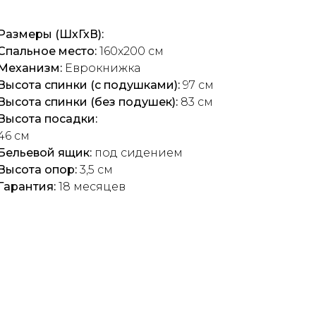
Размеры (ШхГхВ):
Спальное место:
160x200 см
Механизм:
Еврокнижка
Высота спинки (с подушками):
97 см
Высота спинки (без подушек):
83 см
Высота посадки:
46 см
Бельевой ящик:
под сидением
Высота опор:
3,5 см
Гарантия:
18 месяцев