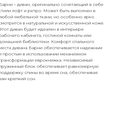
Барни – диван, оригинально сочетающий в себе
стили лофт и ретро. Может быть выполнен в
любой мебельной ткани, но особенно ярко
смотрится в натуральной и искусственной коже.
Этот диван будет идеален в интерьере
рабочего кабинета, гостиной комнаты или
домашней библиотеки. Комфорт спального
места дивана Барни обеспечивается надежным
и простым в использовании механизмом
трансформации еврокнижка. Независимый
пружинный блок обеспечивает равномерную
поддержку спины во время сна, обеспечивая
вам крепкий сон.