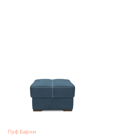
Пуф Барни
Ди