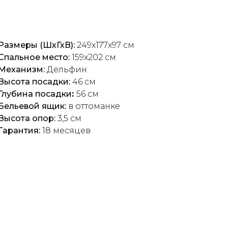
Размеры (ШхГхВ):
249x177x97 см
Спальное место:
159x202 см
Механизм:
Дельфин
Высота посадки:
46 см
Глубина посадки
:
56 см
Бельевой ящик:
в оттоманке
Высота опор:
3,5 см
Гарантия:
18 месяцев