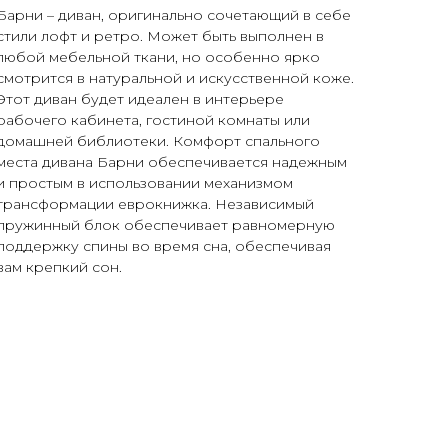
Барни – диван, оригинально сочетающий в себе
стили лофт и ретро. Может быть выполнен в
любой мебельной ткани, но особенно ярко
смотрится в натуральной и искусственной коже.
Этот диван будет идеален в интерьере
рабочего кабинета, гостиной комнаты или
домашней библиотеки. Комфорт спального
места дивана Барни обеспечивается надежным
и простым в использовании механизмом
трансформации еврокнижка. Независимый
пружинный блок обеспечивает равномерную
поддержку спины во время сна, обеспечивая
вам крепкий сон.