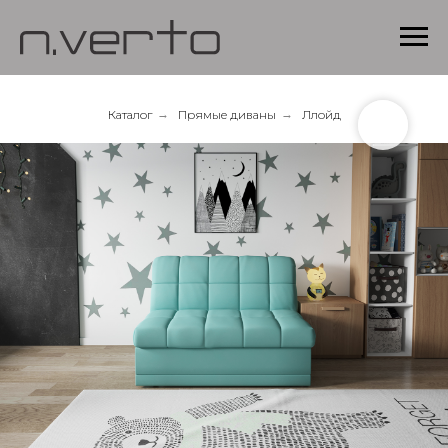
Каталог
→
Прямые диваны
→
Ллойд