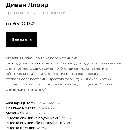
Диван Ллойд
производитель: Geniuspark (Россия)
от 65 000
₽
Заказать
Модель дивана Ллойд на базе механизма
раскладывания аккордеон - это диван для отдыха и полноценное
спальное место одновременно! Этот диван может заменить
обычную кровать тем, у кого размеры жилого пространства не
позволяют её поставить. Простота форм, функциональность и
сравнительно не высокая цена делают модель дивана "Ллойд"
очень привлекательной!
Размеры (ШхГхВ):
145x116x95 см
Спальное место:
145x200 см
Механизм:
Аккордеон
Высота спинки (с подушками):
95 см
Высота спинки (без подушек):
65 см
Высота посадки:
45 см