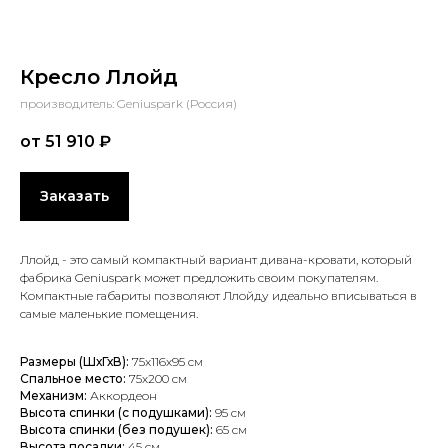
Кресло Ллойд
производитель: Geniuspark (Россия)
от 51 910
₽
Заказать
Ллойд - это самый компактный вариант дивана-кровати, который
фабрика Geniuspark может предложить своим покупателям.
Компактные габариты позволяют Ллойду идеально вписываться в
самые маленькие помещения.
Размеры (ШхГхВ):
75x116x95 см
Спальное место:
75х200 см
Механизм:
Аккордеон
Высота спинки (с подушками):
95 см
Высота спинки (без подушек):
65 см
Высота посадки:
45 см