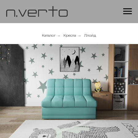
Каталог
→
Кресла
→
Ллойд