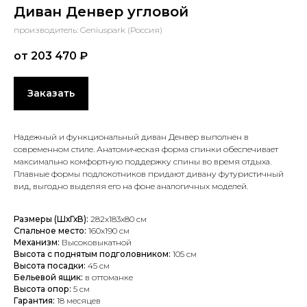
Диван Денвер угловой
производитель: Geniuspark (Россия)
от 203 470
₽
Заказать
Надежный и функциональный диван Денвер выполнен в
современном стиле. Анатомическая форма спинки обеспечивает
максимально комфортную поддержку спины во время отдыха.
Плавные формы подлокотников придают дивану футуристичный
вид, выгодно выделяя его на фоне аналогичных моделей.
Размеры (ШхГхВ):
282x183x80 см
Спальное место:
160x190 см
Механизм:
Высоковыкатной
Высота с поднятым подголовником:
105 см
Высота посадки:
45 см
Бельевой ящик:
в оттоманке
Высота опор:
5 см
Гарантия:
18 месяцев